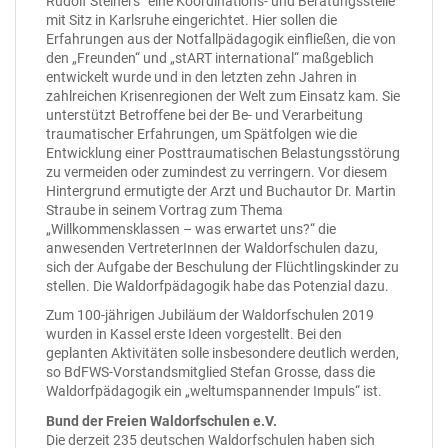
Rudolf Steiners“ eine Koordinations- und Beratungsstelle
mit Sitz in Karlsruhe eingerichtet. Hier sollen die
Erfahrungen aus der Notfallpädagogik einfließen, die von
den „Freunden“ und „stART international“ maßgeblich
entwickelt wurde und in den letzten zehn Jahren in
zahlreichen Krisenregionen der Welt zum Einsatz kam. Sie
unterstützt Betroffene bei der Be- und Verarbeitung
traumatischer Erfahrungen, um Spätfolgen wie die
Entwicklung einer Posttraumatischen Belastungsstörung
zu vermeiden oder zumindest zu verringern. Vor diesem
Hintergrund ermutigte der Arzt und Buchautor Dr. Martin
Straube in seinem Vortrag zum Thema
„Willkommensklassen – was erwartet uns?“ die
anwesenden VertreterInnen der Waldorfschulen dazu,
sich der Aufgabe der Beschulung der Flüchtlingskinder zu
stellen. Die Waldorfpädagogik habe das Potenzial dazu.
Zum 100-jährigen Jubiläum der Waldorfschulen 2019
wurden in Kassel erste Ideen vorgestellt. Bei den
geplanten Aktivitäten solle insbesondere deutlich werden,
so BdFWS-Vorstandsmitglied Stefan Grosse, dass die
Waldorfpädagogik ein „weltumspannender Impuls“ ist.
Bund der Freien Waldorfschulen e.V.
Die derzeit 235 deutschen Waldorfschulen haben sich