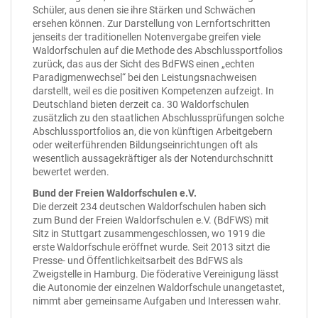
Schüler, aus denen sie ihre Stärken und Schwächen
ersehen können. Zur Darstellung von Lernfortschritten
jenseits der traditionellen Notenvergabe greifen viele
Waldorfschulen auf die Methode des Abschlussportfolios
zurück, das aus der Sicht des BdFWS einen „echten
Paradigmenwechsel“ bei den Leistungsnachweisen
darstellt, weil es die positiven Kompetenzen aufzeigt. In
Deutschland bieten derzeit ca. 30 Waldorfschulen
zusätzlich zu den staatlichen Abschlussprüfungen solche
Abschlussportfolios an, die von künftigen Arbeitgebern
oder weiterführenden Bildungseinrichtungen oft als
wesentlich aussagekräftiger als der Notendurchschnitt
bewertet werden.
Bund der Freien Waldorfschulen e.V.
Die derzeit 234 deutschen Waldorfschulen haben sich
zum Bund der Freien Waldorfschulen e.V. (BdFWS) mit
Sitz in Stuttgart zusammengeschlossen, wo 1919 die
erste Waldorfschule eröffnet wurde. Seit 2013 sitzt die
Presse- und Öffentlichkeitsarbeit des BdFWS als
Zweigstelle in Hamburg. Die föderative Vereinigung lässt
die Autonomie der einzelnen Waldorfschule unangetastet,
nimmt aber gemeinsame Aufgaben und Interessen wahr.