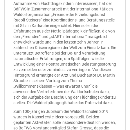
Aufnahme von Flüchtlingskindern interessieren, hat der
BdFWS in Zusammenarbeit mit der international tätigen
Waldorforganisation „Freunde der Erziehungskunst
Rudolf Steiners“ eine Koordinations- und Beratungsstelle
mit Sitz in Karlsruhe eingerichtet. Hier sollen die
Erfahrungen aus der Notfallpädagogik einfließen, die von
den „Freunden“ und „stART international“ maßgeblich
entwickelt wurde und in den letzten zehn Jahren in
zahlreichen Krisenregionen der Welt zum Einsatz kam. Sie
unterstützt Betroffene bei der Be- und Verarbeitung
traumatischer Erfahrungen, um Spätfolgen wie die
Entwicklung einer Posttraumatischen Belastungsstörung
zu vermeiden oder zumindest zu verringern. Vor diesem
Hintergrund ermutigte der Arzt und Buchautor Dr. Martin
Straube in seinem Vortrag zum Thema
„Willkommensklassen – was erwartet uns?“ die
anwesenden VertreterInnen der Waldorfschulen dazu,
sich der Aufgabe der Beschulung der Flüchtlingskinder zu
stellen. Die Waldorfpädagogik habe das Potenzial dazu.
Zum 100-jährigen Jubiläum der Waldorfschulen 2019
wurden in Kassel erste Ideen vorgestellt. Bei den
geplanten Aktivitäten solle insbesondere deutlich werden,
so BdFWS-Vorstandsmitglied Stefan Grosse, dass die