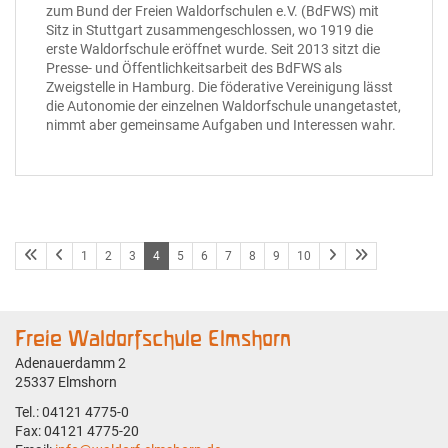
zum Bund der Freien Waldorfschulen e.V. (BdFWS) mit
Sitz in Stuttgart zusammengeschlossen, wo 1919 die
erste Waldorfschule eröffnet wurde. Seit 2013 sitzt die
Presse- und Öffentlichkeitsarbeit des BdFWS als
Zweigstelle in Hamburg. Die föderative Vereinigung lässt
die Autonomie der einzelnen Waldorfschule unangetastet,
nimmt aber gemeinsame Aufgaben und Interessen wahr.
1
2
3
4
5
6
7
8
9
10
Freie Waldorfschule Elmshorn
Adenauerdamm 2
25337 Elmshorn
Tel.: 04121 4775-0
Fax: 04121 4775-20