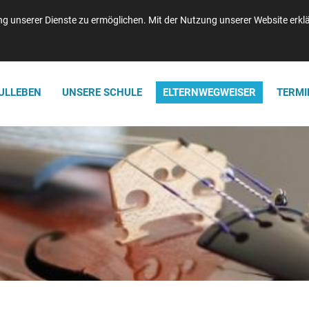
n: 04121-47750 | Telefax: 04121-477520 | info@waldorf-elmshorn.de
 unserer Dienste zu ermöglichen. Mit der Nutzung unserer Website erklär
ULLEBEN
UNSERE SCHULE
ELTERNWEGWEISER
TERMI