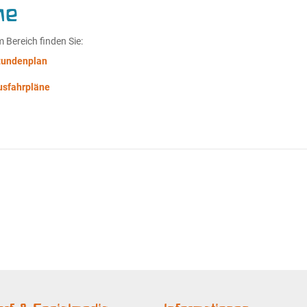
ne
m Bereich finden Sie:
tundenplan
usfahrpläne