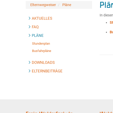
Plä
Elternwegweiser
Pläne
In diese
AKTUELLES
S
FAQ
B
PLÄNE
Stundenplan
Busfahrpläne
DOWNLOADS
ELTERNBEITRÄGE