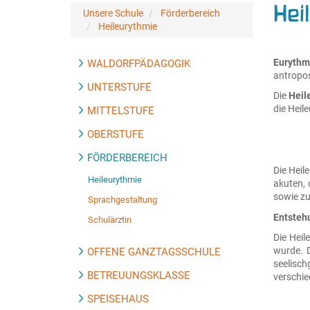
Hei
Unsere Schule
Förderbereich
Heileurythmie
Eurythm
WALDORFPÄDAGOGIK
antropos
UNTERSTUFE
Die
Heil
die Heil
MITTELSTUFE
OBERSTUFE
FÖRDERBEREICH
Die Heil
Heileurythmie
akuten, 
sowie zu
Sprachgestaltung
Entsteh
Schulärztin
Die Heil
wurde. D
OFFENE GANZTAGSSCHULE
seelisc
BETREUUNGSKLASSE
verschie
SPEISEHAUS