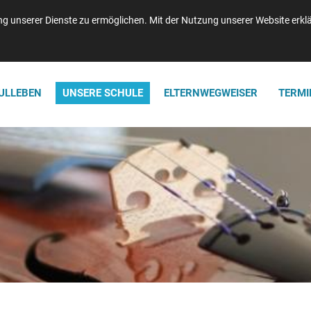
n: 04121-47750 | Telefax: 04121-477520 | info@waldorf-elmshorn.de
 unserer Dienste zu ermöglichen. Mit der Nutzung unserer Website erklär
ULLEBEN
UNSERE SCHULE
ELTERNWEGWEISER
TERMI