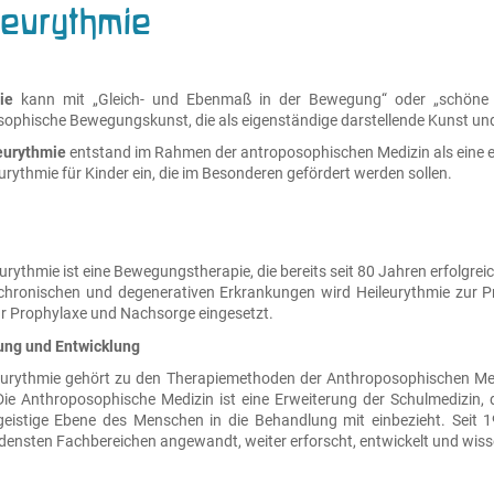
leurythmie
ie
kann mit „Gleich- und Ebenmaß in der Bewegung“ oder „schöne B
ophische Bewegungskunst, die als eigenständige darstellende Kunst und 
eurythmie
entstand im Rahmen der antroposophischen Medizin als eine e
eurythmie für Kinder ein, die im Besonderen gefördert werden sollen.
eurythmie ist eine Bewegungstherapie, die bereits seit 80 Jahren erfolgrei
chronischen und degenerativen Erkrankungen wird Heileurythmie zur P
r Prophylaxe und Nachsorge eingesetzt.
ung und Entwicklung
eurythmie gehört zu den Therapiemethoden der Anthroposophischen Medi
ie Anthroposophische Medizin ist eine Erweiterung der Schulmedizin, 
hgeistige Ebene des Menschen in die Behandlung mit einbezieht. Sei
densten Fachbereichen angewandt, weiter erforscht, entwickelt und wiss