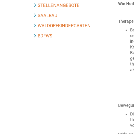
Wie Heil
STELLENANGEBOTE
SAALBAU
Therapeu
WALDORFKINDERGARTEN
Be
BDFWS
se
in
Kr
Be
ge
th
ak
Bewegung
Di
th
vo