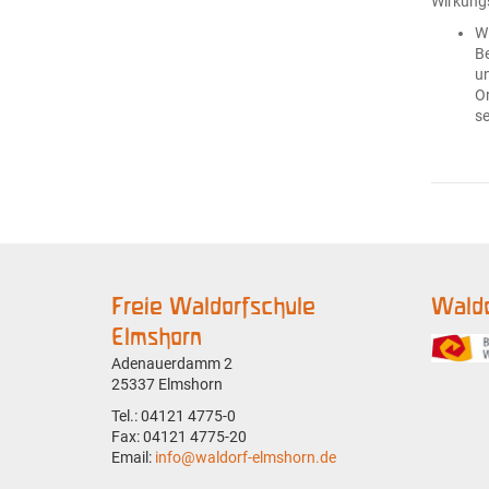
Wirkung
Wi
Be
un
Or
se
Freie Waldorfschule
Waldo
Elmshorn
Adenauerdamm 2
25337 Elmshorn
Tel.: 04121 4775-0
Fax: 04121 4775-20
Email:
info@waldorf-elmshorn.de