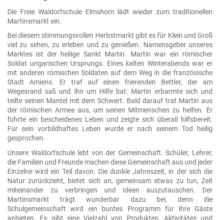
Die Freie Waldorfschule Elmshorn lädt wieder zum traditionellen
Martinsmarkt ein.
Bei diesem stimmungsvollen Herbstmarkt gibt es für Klein und Groß
viel zu sehen, zu erleben und zu genießen. Namensgeber unseres
Marktes ist der heilige Sankt Martin. Martin war ein römischer
Soldat ungarischen Ursprungs. Eines kalten Winterabends war er
mit anderen römischen Soldaten auf dem Weg in die französische
Stadt Amiens. Er traf auf einen frierenden Bettler, der am
Wegesrand saß und ihn um Hilfe bat. Martin erbarmte sich und
teilte seinen Mantel mit dem Schwert. Bald darauf trat Martin aus
der römischen Armee aus, um seinen Mitmenschen zu helfen. Er
führte ein bescheidenes Leben und zeigte sich überall hilfsbereit.
Für sein vorbildhaftes Leben wurde er nach seinem Tod heilig
gesprochen.
Unsere Waldorfschule lebt von der Gemeinschaft. Schüler, Lehrer,
die Familien und Freunde machen diese Gemeinschaft aus und jeder
Einzelne wird ein Teil davon. Die dunkle Jahreszeit, in der sich die
Natur zurückzieht, bietet sich an, gemeinsam etwas zu tun, Zeit
miteinander zu verbringen und Ideen auszutauschen. Der
Martinsmarkt trägt wunderbar dazu bei, denn die
Schulgemeinschaft wird ein buntes Programm für ihre Gäste
anbieten. Es gibt eine Vielzahl von Produkten, Aktivitäten und