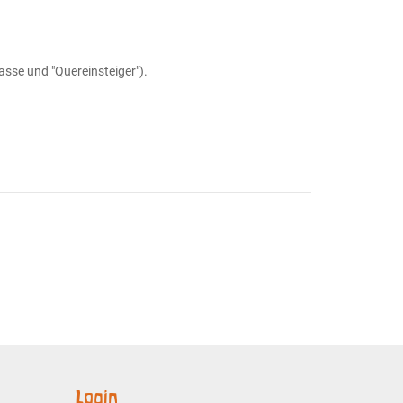
asse und "Quereinsteiger").
Login