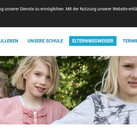
n: 04121-47750 | Telefax: 04121-477520 | info@waldorf-elmshorn.de
 unserer Dienste zu ermöglichen. Mit der Nutzung unserer Website erklär
ULLEBEN
UNSERE SCHULE
ELTERNWEGWEISER
TERMI